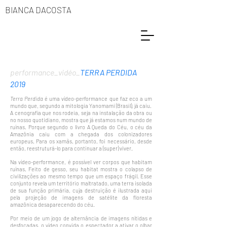
BIANCA DACOSTA
performance_vidéo_
TERRA PERDIDA
2019
Terra Perdida
é uma vídeo-performance que faz eco a um
mundo que, segundo a mitologia Yanomami (Brasil), já caiu.
A cenografia que nos rodeia, seja na instalação da obra ou
no nosso quotidiano, mostra que já estamos num mundo de
ruínas. Porque segundo o livro A Queda do Céu, o céu da
Amazônia caiu com a chegada dos colonizadores
europeus. Para os xamãs, portanto, foi necessário, desde
então, reestruturá-lo para continuar a (super) viver.
Na vídeo-performance, é possível ver corpos que habitam
ruínas. Feito de gesso, seu habitat mostra o colapso de
civilizações ao mesmo tempo que um espaço frágil. Esse
conjunto revela um território maltratado, uma terra isolada
de sua função primária, cuja destruição é ilustrada aqui
pela projeção de imagens de satélite da floresta
amazônica desaparecendo do céu.
Por meio de um jogo de alternância de imagens nítidas e
desfocadas, o vídeo convida o espectador a ativar o olhar