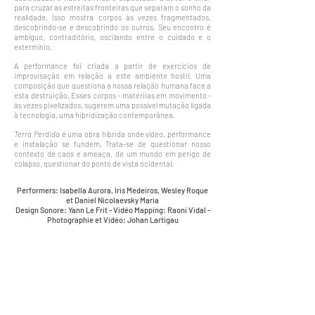
para cruzar as estreitas fronteiras que separam o sonho da
realidade. Isso mostra corpos às vezes fragmentados,
descobrindo-se e descobrindo os outros.
Seu encontro é
ambíguo, contraditório, oscilando entre o cuidado e o
extermínio.
A performance foi criada a partir de exercícios de
improvisação em relação a este ambiente hostil. Uma
composição que questiona a nossa relação humana face a
esta destruição. Esses corpos - matériias em movimento -
às vezes pixelizados, sugerem uma possível mutação ligada
à tecnologia, uma hibridização contemporânea.
Terra Perdida
é uma obra híbrida onde vídeo, performance
e instalação se fundem. Trata-se de questionar nosso
contexto de caos e ameaça, de um mundo em perigo de
colapso, questionar do ponto de vista ocidental.
Performers: Isabella Aurora, Iris Medeiros, Wesley Roque
et Daniel Nicolaevsky Maria
Design Sonore: Yann Le Frit - Vidéo Mapping: Raoni Vidal -
Photographie et Vidéo: Johan Lartigau